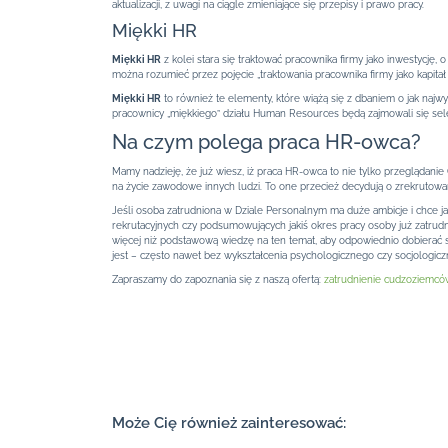
aktualizacji, z uwagi na ciągle zmieniające się przepisy i prawo pracy.
Miękki HR
Miękki HR
z kolei stara się traktować pracownika firmy jako inwestycję,
można rozumieć przez pojęcie „traktowania pracownika firmy jako kapitał
Miękki HR
to również te elementy, które wiążą się z dbaniem o jak najwyż
pracownicy „miękkiego” działu Human Resources będą zajmowali się sele
Na czym polega praca HR-owca?
Mamy nadzieję, że już wiesz, iż praca HR-owca to nie tylko przeglądani
na życie zawodowe innych ludzi. To one przecież decydują o zrekrutowan
Jeśli osoba zatrudniona w Dziale Personalnym ma duże ambicje i chce jak
rekrutacyjnych czy podsumowujących jakiś okres pracy osoby już zatrudni
więcej niż podstawową wiedzę na ten temat, aby odpowiednio dobierać sz
jest – często nawet bez wykształcenia psychologicznego czy socjologic
Zapraszamy do zapoznania się z naszą ofertą:
zatrudnienie cudzoziemcó
Może Cię również zainteresować: