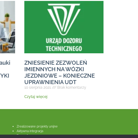
auki
ZNIESIENIE ZEZWOLEŃ
IMIENNYCH NA WÓZKI
YKI
JEZDNIOWE – KONIECZNE
UPRAWNIENIA UDT
10 sierpnia 2021
Brak komentarzy
Czytaj więcej
Zrealizowane projekty unijne
Aktywna integracja
Tarcza finansowa 2.0