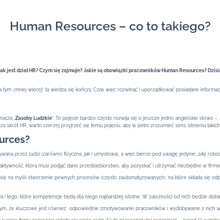
Human Resources – co to takiego?
ak jest dział HR? Czym się zajmuje? Jakie są obowiązki pracowników Human Resources? Dzis
 tym „mniej więcej” ta wiedza się kończy. Czas więc rozwinąć i uporządkować posiadane informacje
nacza „
Zasoby Ludzkie
”. To pojęcie bardzo często rozwija się o jeszcze jedno angielskie słowo 
a skrót HR, warto szerzej przyjrzeć się temu pojęciu, aby w pełni zrozumieć sens istnienia takich
urces?
wana przez ludzi (zarówno fizyczna, jak i umysłowa), a więc bierze pod uwagę jedynie „siłę roboc
 aktywność, którą musi podjąć dane przedsiębiorstwo, aby pozyskać i utrzymać niezbędne w firmie
 się na myśli stworzenie pewnych procesów (często zautomatyzowanych), na które składa się odpo
i tego, które kompetencje będą dla niego najbardziej istotne. W zależności od nich będzie dobi
 tym, że kluczowe jest również odpowiednie zmotywowanie pracowników i wydobywanie z nich wię