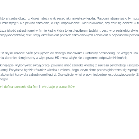
 o którą trzeba dbać, i z której należy wykrzesać jak największy kapitał. Wspominaliśmy już o ty
 i inwestycję”? Na pewno szkolenia, kursy i odpowiednie ukierunkowanie, aby czuł się dobrze w f
szą jakość zatrudnionej w firmie kadry, która to jest kapitałem ludzkim. Jeśli w przedsiębiorstwie 
kcją kandydatów, rekrutacją, określaniem potrzeb szkoleniowych i dbaniem o odpowiedni poziom 
e CV, wyszukiwanie osób pasujących do danego stanowiska i wirtualny networking. Ze względu na t
iu (lub nie) danej osoby, a więc praca HR-owca wiążę się z ogromną odpowiedzialnością.
 najlepiej wykonywać swoją pracę, powinna mieć szeroką wiedzę z zakresu psychologii i socjologi
onej. Przydatna będzie również wiedza z zakresu tego, czym dane przedsiębiorstwo się zajmuje (
kolenia i kursy dla zatrudnionej kadry). Oczywiście, w tej pracy niezbędne jest doświadczenie! 
znego!
w
|
dofinansowanie dla firm
|
rekrutacje pracowników