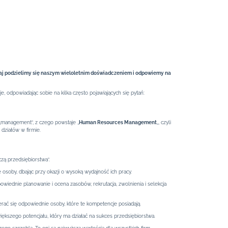
iaj podzielimy się naszym wieloletnim doświadczeniem i odpowiemy na
, odpowiadając sobie na kilka często pojawiających się pytań:
– „management”, z czego powstaje „
Human Resources Management
„, czyli
 działów w firmie.
zą przedsiębiorstwa”.
 osoby, dbając przy okazji o wysoką wydajność ich pracy.
wiednie planowanie i ocena zasobów, rekrutacja, zwolnienia i selekcja
erać się odpowiednie osoby, które te kompetencje posiadają.
kszego potencjału, który ma działać na sukces przedsiębiorstwa.