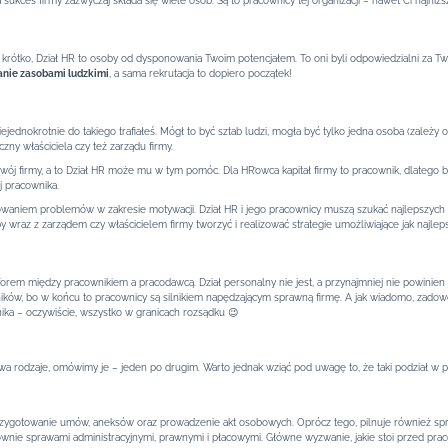
a sukces firmy zazwyczaj składa się wiele osób. Są to pracownicy tej organizacji – nawet Ci najniż
tko, Dział HR to osoby od dysponowania Twoim potencjałem. To oni byli odpowiedzialni za Twoją
anie zasobami ludzkimi
, a sama rekrutacja to dopiero początek!
ejednokrotnie do takiego trafiałeś. Mógł to być sztab ludzi, mogła być tylko jedna osoba (zależy od 
zny właściciela czy też zarządu firmy.
wój firmy, a to Dział HR może mu w tym pomóc. Dla HR’owca kapitał firmy to pracownik, dlatego bard
j pracownika.
owaniem problemów w zakresie motywacji. Dział HR i jego pracownicy muszą szukać najlepszych
y wraz z zarządem czy właścicielem firmy tworzyć i realizować strategie umożliwiające jak najl
forem między pracownikiem a pracodawcą. Dział personalny nie jest, a przynajmniej nie powinien
ków, bo w końcu to pracownicy są silnikiem napędzającym sprawną firmę. A jak wiadomo, zadow
ka – oczywiście, wszystko w granicach rozsądku 😉
wa rodzaje, omówimy je – jeden po drugim. Warto jednak wziąć pod uwagę to, że taki podział w 
przygotowanie umów, aneksów oraz prowadzenie akt osobowych. Oprócz tego, pilnuje również s
ównie sprawami administracyjnymi, prawnymi i płacowymi. Główne wyzwanie, jakie stoi przed pr