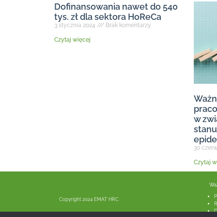
Dofinansowania nawet do 540
tys. zł dla sektora HoReCa
3 stycznia 2024
Brak komentarzy
Czytaj więcej
Ważne
prac
w zwi
stanu
epid
30 czer
Czytaj w
Ważne 
P
Copyright 2024 EMAT HRC
R
D