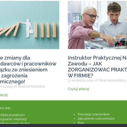
 zmiany dla
Instruktor Praktycznej N
odawców i pracowników
Zawodu – JAK
ązku ze zniesieniem
ZORGANIZOWAĆ PRAKT
 zagrożenia
W FIRMIE?
emicznego!
17 września 2021
Brak komentarzy
wca 2023
Brak komentarzy
Czytaj więcej
ięcej
linki
Rekrutacje pracowników
olityka prywatności
Zatrudnienie cudzoziemców
egulamin reklamacji
Blog
ofinansowanie dla firm