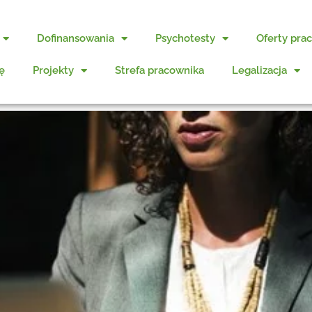
Dofinansowania
Psychotesty
Oferty pra
ę
Projekty
Strefa pracownika
Legalizacja