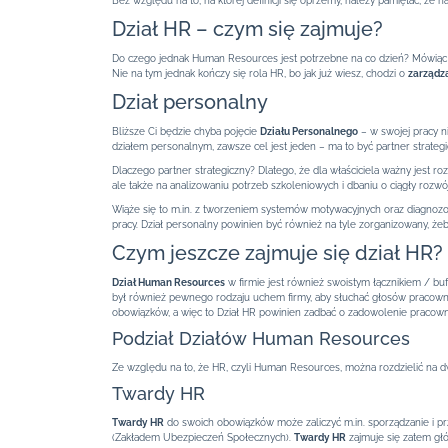
Bez względu na to, na której definicji się oprzemy, należy pamiętać, że n
Dział HR – czym się zajmuje?
Do czego jednak Human Resources jest potrzebne na co dzień? Mówiąc kró
Nie na tym jednak kończy się rola HR, bo jak już wiesz, chodzi o
zarządz
Dział personalny
Bliższe Ci będzie chyba pojęcie
Działu Personalnego
– w swojej pracy ni
działem personalnym, zawsze cel jest jeden – ma to być partner strategic
Dlaczego partner strategiczny? Dlatego, że dla właściciela ważny jest roz
ale także na analizowaniu potrzeb szkoleniowych i dbaniu o ciągły rozwó
Wiąże się to m.in. z tworzeniem systemów motywacyjnych oraz diagnoz
pracy. Dział personalny powinien być również na tyle zorganizowany, żeb
Czym jeszcze zajmuje się dział HR?
Dział Human Resources
w firmie jest również swoistym łącznikiem / bu
był również pewnego rodzaju uchem firmy, aby słuchać głosów pracowni
obowiązków, a więc to Dział HR powinien zadbać o zadowolenie pracowni
Podział Działów Human Resources
Ze względu na to, że HR, czyli Human Resources, można rozdzielić na d
Twardy HR
Twardy HR
do swoich obowiązków może zaliczyć m.in. sporządzanie i 
(Zakładem Ubezpieczeń Społecznych).
Twardy HR
zajmuje się zatem gł