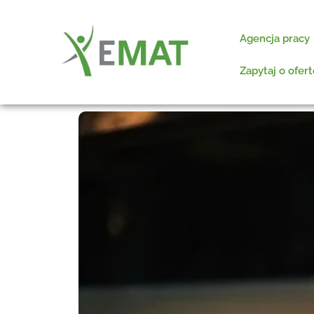
do
treści
Agencja pracy
Zapytaj o ofert