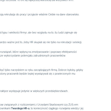
szego szczebla. To oni są najwyższą wartością dla wszystkich firm.
 rekrutację do pracy i przyjęcie właśnie Ciebie na dane stanowisko.
typu i wielkości firmy), ale bez względu na to, ilu ludzi zajmuje się
zo ważne jest to, żeby HR skupiał się nie tylko na rekrutacji i selekcji,
 rozwiązań, które wpłyną na zmotywowanie i poprawę efektywności
epsze wykorzystanie potencjału zatrudnionych pracowników.
 być tylko narzędziem w ręku zarządzających firmą. Dobrze byłoby, gdyby
olony pracownik będzie lepiej wywiązywał się z powierzonych mu
praktyce występuje jedynie w większych przedsiębiorstwach.
praw związanych z rozliczeniami z Urzędami Skarbowymi czy ZUS-em
acownikami
Twardego HR-u
, to konieczność ciągłego rozwijania wiedzy i jej