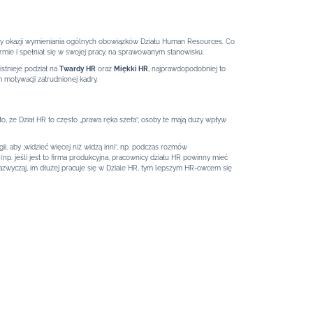
m przy okazji wymieniania ogólnych obowiązków Działu Human Resources. Co
irmie i spełniał się w swojej pracy, na sprawowanym stanowisku.
istnieje podział na
Twardy HR
oraz
Miękki HR
, najprawdopodobniej to
motywacji zatrudnionej kadry.
o, że Dział HR to często „prawa ręka szefa”, osoby te mają duży wpływ
i, aby „widzieć więcej niż widzą inni”, np. podczas rozmów
np. jeśli jest to firma produkcyjna, pracownicy działu HR powinny mieć
Zazwyczaj, im dłużej pracuje się w Dziale HR, tym lepszym HR-owcem się