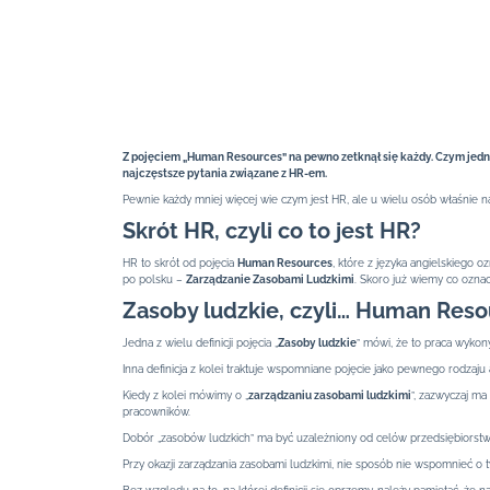
Z pojęciem „Human Resources” na pewno zetknął się każdy. Czym jedn
najczęstsze pytania związane z HR-em.
Pewnie każdy mniej więcej wie czym jest HR, ale u wielu osób właśnie na
Skrót HR, czyli co to jest HR?
HR to skrót od pojęcia
Human Resources
, które z języka angielskiego oz
po polsku –
Zarządzanie Zasobami Ludzkimi
. Skoro już wiemy co oznacz
Zasoby ludzkie, czyli… Human Reso
Jedna z wielu definicji pojęcia „
Zasoby ludzkie
” mówi, że to praca wykony
Inna definicja z kolei traktuje wspomniane pojęcie jako pewnego rodzaju
Kiedy z kolei mówimy o „
zarządzaniu zasobami ludzkimi
”, zazwyczaj ma
pracowników.
Dobór „zasobów ludzkich” ma być uzależniony od celów przedsiębiorstwa 
Przy okazji zarządzania zasobami ludzkimi, nie sposób nie wspomnieć o